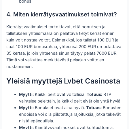
bonus.
4. Miten kierrätysvaatimukset toimivat?
Kierrätysvaatimukset tarkoittavat, että bonuksen ja
talletuksen yhteismäärä on pelattava tietyt kerrat ennen
kuin voit nostaa voitot. Esimerkiksi, jos talletat 100 EUR ja
saat 100 EUR bonusrahaa, yhteensä 200 EUR on pelattava
35 kertaa, jolloin yhteensä sinun täytyy pelata 7000 EUR.
Tämä voi vaikuttaa merkittävästi pelaajan voittojen
nostamiseen.
Yleisiä myyttejä Lvbet Casinosta
Myytti:
Kaikki pelit ovat voitollisia.
Totuus:
RTP
vaihtelee peleittäin, ja kaikki pelit eivät ole yhtä hyviä.
Myytti:
Bonukset ovat aina hyviä.
Totuus:
Bonusten
ehdoissa voi olla piilotettuja rajoituksia, jotka tekevät
niistä epäedullisia.
Myytti:
Kierrätysvaatimukset ovat kohtuuttomia.