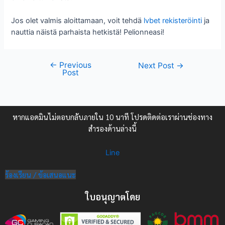
Jos olet valmis aloittamaan, voit tehdä
lvbet rekisteröinti
ja
nauttia näistä parhaista hetkistä! Pelionneasi!
←
Previous
Next Post
→
Post
หากแอดมินไม่ตอบกลับภายใน 10 นาที โปรดติดต่อเราผ่านช่องทาง
สำรองด้านล่างนี้
Line
ร้องเรียน / ข้อเสนอแนะ
ใบอนุญาตโดย