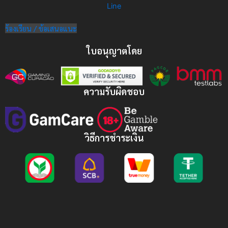
Line
ร้องเรียน / ข้อเสนอแนะ
ใบอนุญาตโดย
ความรับผิดชอบ
วิธีการชำระเงิน