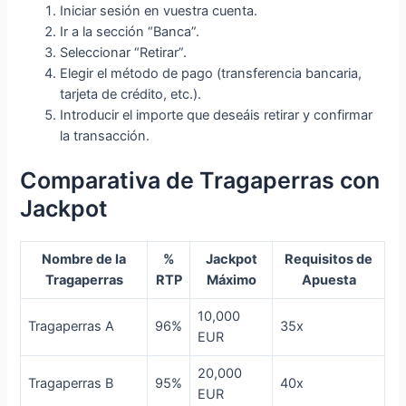
Iniciar sesión en vuestra cuenta.
Ir a la sección “Banca”.
Seleccionar “Retirar”.
Elegir el método de pago (transferencia bancaria,
tarjeta de crédito, etc.).
Introducir el importe que deseáis retirar y confirmar
la transacción.
Comparativa de Tragaperras con
Jackpot
Nombre de la
%
Jackpot
Requisitos de
Tragaperras
RTP
Máximo
Apuesta
10,000
Tragaperras A
96%
35x
EUR
20,000
Tragaperras B
95%
40x
EUR