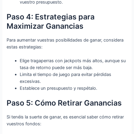
vuestro presupuesto.
Paso 4: Estrategias para
Maximizar Ganancias
Para aumentar vuestras posibilidades de ganar, considera
estas estrategias:
Elige tragaperras con jackpots más altos, aunque su
tasa de retorno puede ser más baja.
Limita el tiempo de juego para evitar pérdidas
excesivas.
Establece un presupuesto y respétalo.
Paso 5: Cómo Retirar Ganancias
Si tenéis la suerte de ganar, es esencial saber cómo retirar
vuestros fondos: