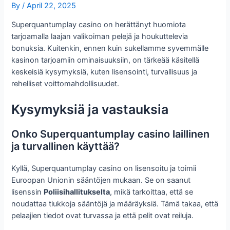
By
/
April 22, 2025
Superquantumplay casino on herättänyt huomiota
tarjoamalla laajan valikoiman pelejä ja houkuttelevia
bonuksia. Kuitenkin, ennen kuin sukellamme syvemmälle
kasinon tarjoamiin ominaisuuksiin, on tärkeää käsitellä
keskeisiä kysymyksiä, kuten lisensointi, turvallisuus ja
rehelliset voittomahdollisuudet.
Kysymyksiä ja vastauksia
Onko Superquantumplay casino laillinen
ja turvallinen käyttää?
Kyllä, Superquantumplay casino on lisensoitu ja toimii
Euroopan Unionin sääntöjen mukaan. Se on saanut
lisenssin
Poliisihallitukselta
, mikä tarkoittaa, että se
noudattaa tiukkoja sääntöjä ja määräyksiä. Tämä takaa, että
pelaajien tiedot ovat turvassa ja että pelit ovat reiluja.