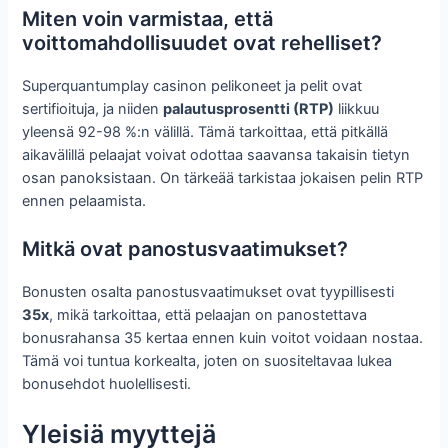
Miten voin varmistaa, että
voittomahdollisuudet ovat rehelliset?
Superquantumplay casinon pelikoneet ja pelit ovat
sertifioituja, ja niiden
palautusprosentti (RTP)
liikkuu
yleensä 92-98 %:n välillä. Tämä tarkoittaa, että pitkällä
aikavälillä pelaajat voivat odottaa saavansa takaisin tietyn
osan panoksistaan. On tärkeää tarkistaa jokaisen pelin RTP
ennen pelaamista.
Mitkä ovat panostusvaatimukset?
Bonusten osalta panostusvaatimukset ovat tyypillisesti
35x
, mikä tarkoittaa, että pelaajan on panostettava
bonusrahansa 35 kertaa ennen kuin voitot voidaan nostaa.
Tämä voi tuntua korkealta, joten on suositeltavaa lukea
bonusehdot huolellisesti.
Yleisiä myyttejä