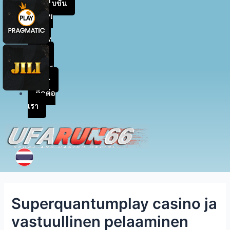
โปรโมชัน
สะสม
แต้ม
เข้าสู่
ระบบ
สมัคร
สมาชิก
ติดต่อ
เรา
Superquantumplay casino ja
vastuullinen pelaaminen