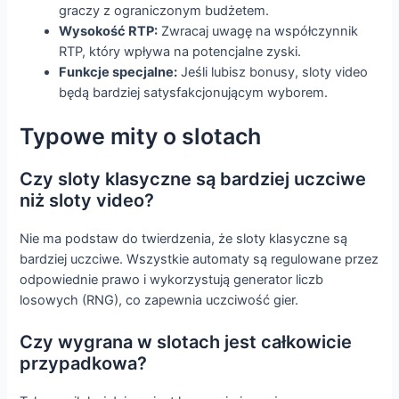
graczy z ograniczonym budżetem.
Wysokość RTP:
Zwracaj uwagę na współczynnik
RTP, który wpływa na potencjalne zyski.
Funkcje specjalne:
Jeśli lubisz bonusy, sloty video
będą bardziej satysfakcjonującym wyborem.
Typowe mity o slotach
Czy sloty klasyczne są bardziej uczciwe
niż sloty video?
Nie ma podstaw do twierdzenia, że sloty klasyczne są
bardziej uczciwe. Wszystkie automaty są regulowane przez
odpowiednie prawo i wykorzystują generator liczb
losowych (RNG), co zapewnia uczciwość gier.
Czy wygrana w slotach jest całkowicie
przypadkowa?