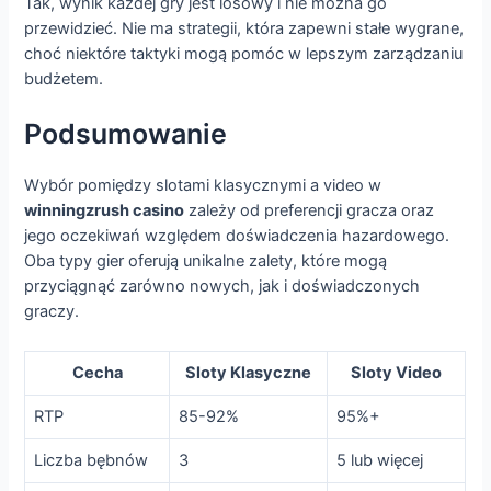
Tak, wynik każdej gry jest losowy i nie można go
przewidzieć. Nie ma strategii, która zapewni stałe wygrane,
choć niektóre taktyki mogą pomóc w lepszym zarządzaniu
budżetem.
Podsumowanie
Wybór pomiędzy slotami klasycznymi a video w
winningzrush casino
zależy od preferencji gracza oraz
jego oczekiwań względem doświadczenia hazardowego.
Oba typy gier oferują unikalne zalety, które mogą
przyciągnąć zarówno nowych, jak i doświadczonych
graczy.
Cecha
Sloty Klasyczne
Sloty Video
RTP
85-92%
95%+
Liczba bębnów
3
5 lub więcej