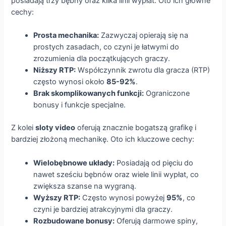
posiadają trzy bębny oraz kilka linii wypłat. Oto ich główne
cechy:
Prosta mechanika:
Zazwyczaj opierają się na
prostych zasadach, co czyni je łatwymi do
zrozumienia dla początkujących graczy.
Niższy RTP:
Współczynnik zwrotu dla gracza (RTP)
często wynosi około
85-92%
.
Brak skomplikowanych funkcji:
Ograniczone
bonusy i funkcje specjalne.
Z kolei
sloty video
oferują znacznie bogatszą grafikę i
bardziej złożoną mechanikę. Oto ich kluczowe cechy:
Wielobębnowe układy:
Posiadają od pięciu do
nawet sześciu bębnów oraz wiele linii wypłat, co
zwiększa szanse na wygraną.
Wyższy RTP:
Często wynosi powyżej
95%
, co
czyni je bardziej atrakcyjnymi dla graczy.
Rozbudowane bonusy:
Oferują darmowe spiny,