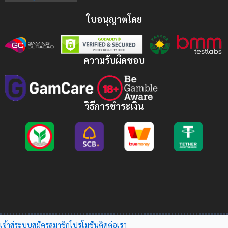
ใบอนุญาตโดย
ความรับผิดชอบ
วิธีการชำระเงิน
เข้าสู่ระบบ
สมัครสมาชิก
โปรโมชัน
ติดต่อเรา