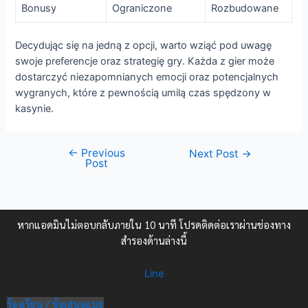
Bonusy
Ograniczone
Rozbudowane
Decydując się na jedną z opcji, warto wziąć pod uwagę
swoje preferencje oraz strategię gry. Każda z gier może
dostarczyć niezapomnianych emocji oraz potencjalnych
wygranych, które z pewnością umilą czas spędzony w
kasynie.
←
Previous
Next Post
→
Post
หากแอดมินไม่ตอบกลับภายใน 10 นาที โปรดติดต่อเราผ่านช่องทาง
สำรองด้านล่างนี้
Line
ร้องเรียน / ข้อเสนอแนะ