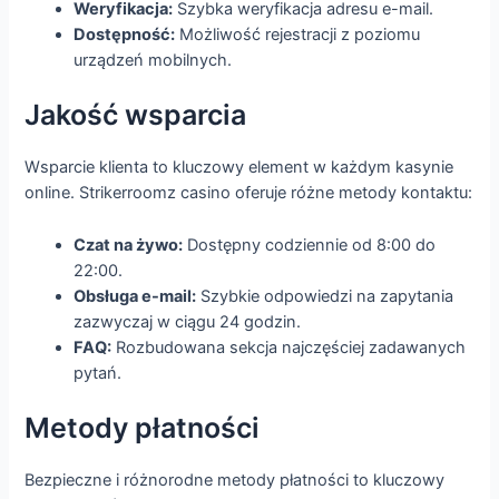
Weryfikacja:
Szybka weryfikacja adresu e-mail.
Dostępność:
Możliwość rejestracji z poziomu
urządzeń mobilnych.
Jakość wsparcia
Wsparcie klienta to kluczowy element w każdym kasynie
online. Strikerroomz casino oferuje różne metody kontaktu:
Czat na żywo:
Dostępny codziennie od 8:00 do
22:00.
Obsługa e-mail:
Szybkie odpowiedzi na zapytania
zazwyczaj w ciągu 24 godzin.
FAQ:
Rozbudowana sekcja najczęściej zadawanych
pytań.
Metody płatności
Bezpieczne i różnorodne metody płatności to kluczowy