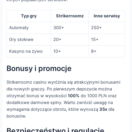
Typ gry
Strikerroomz
Inne serwisy
Automaty
300+
250+
Gry stołowe
20+
15+
Kasyno na żywo
10+
8+
Bonusy i promocje
Strikerroomz casino wyróżnia się atrakcyjnymi bonusami
dla nowych graczy. Po pierwszym depozycie można
otrzymać bonus w wysokości
100%
do 1000 PLN oraz
dodatkowe darmowe spiny. Warto zwrócić uwagę na
wymagania dotyczące obrotu, które wynoszą
35x
dla
bonusów.
Bezpieczeństwo i regulacje