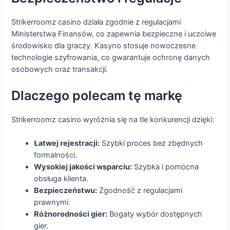
Strikerroomz casino działa zgodnie z regulacjami
Ministerstwa Finansów, co zapewnia bezpieczne i uczciwe
środowisko dla graczy. Kasyno stosuje nowoczesne
technologie szyfrowania, co gwarantuje ochronę danych
osobowych oraz transakcji.
Dlaczego polecam tę markę
Strikerroomz casino wyróżnia się na tle konkurencji dzięki:
Łatwej rejestracji:
Szybki proces bez zbędnych
formalności.
Wysokiej jakości wsparciu:
Szybka i pomocna
obsługa klienta.
Bezpieczeństwu:
Zgodność z regulacjami
prawnymi.
Różnorodności gier:
Bogaty wybór dostępnych
gier.