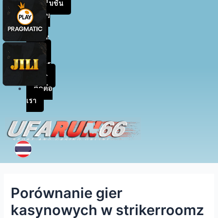
โปรโมชัน
สะสม
แต้ม
เข้าสู่
ระบบ
สมัคร
สมาชิก
ติดต่อ
เรา
Porównanie gier
kasynowych w strikerroomz