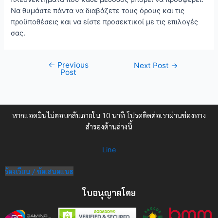
Να θυμάστε πάντα να διαβάζετε τους όρους και τις
προϋποθέσεις και να είστε προσεκτικοί με τις επιλογές
σας.
←
Previous
Next Post
→
Post
หากแอดมินไม่ตอบกลับภายใน 10 นาที โปรดติดต่อเราผ่านช่องทาง
สำรองด้านล่างนี้
Line
ร้องเรียน / ข้อเสนอแนะ
ใบอนุญาตโดย