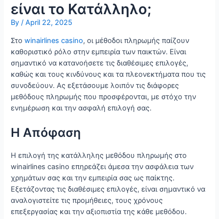
είναι το Κατάλληλο;
By
/
April 22, 2025
Στο
winairlines casino
, οι μέθοδοι πληρωμής παίζουν
καθοριστικό ρόλο στην εμπειρία των παικτών. Είναι
σημαντικό να κατανοήσετε τις διαθέσιμες επιλογές,
καθώς και τους κινδύνους και τα πλεονεκτήματα που τις
συνοδεύουν. Ας εξετάσουμε λοιπόν τις διάφορες
μεθόδους πληρωμής που προσφέρονται, με στόχο την
ενημέρωση και την ασφαλή επιλογή σας.
Η Απόφαση
Η επιλογή της κατάλληλης μεθόδου πληρωμής στο
winairlines casino επηρεάζει άμεσα την ασφάλεια των
χρημάτων σας και την εμπειρία σας ως παίκτης.
Εξετάζοντας τις διαθέσιμες επιλογές, είναι σημαντικό να
αναλογιστείτε τις προμήθειες, τους χρόνους
επεξεργασίας και την αξιοπιστία της κάθε μεθόδου.