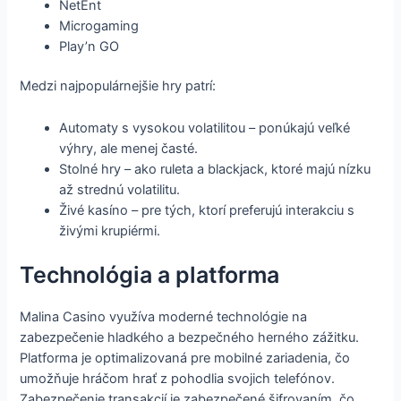
NetEnt
Microgaming
Play’n GO
Medzi najpopulárnejšie hry patrí:
Automaty s vysokou volatilitou – ponúkajú veľké
výhry, ale menej časté.
Stolné hry – ako ruleta a blackjack, ktoré majú nízku
až strednú volatilitu.
Živé kasíno – pre tých, ktorí preferujú interakciu s
živými krupiérmi.
Technológia a platforma
Malina Casino využíva moderné technológie na
zabezpečenie hladkého a bezpečného herného zážitku.
Platforma je optimalizovaná pre mobilné zariadenia, čo
umožňuje hráčom hrať z pohodlia svojich telefónov.
Zabezpečenie transakcií je zabezpečené šifrovaním, čo