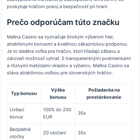
poskytuje hráčom pokoj a bezpečnosť pri hraní.
Prečo odporúčam túto značku
Malina Casino sa vyznačuje širokým výberom hier,
atraktívnymi bonusmi a kvalitnou zákazníckou podporou.
Je to ideálna voľba pre hráčov, ktorí hľadajú zábavu a
zároveň možnosť vyhrať. S transparentnými podmienkami
a rôznymi metódami vkladov a výberov, Malina Casino sa
stáva atraktívnou voľbou pre slovenských hráčov.
Výška
Požiadavka na
Typ bonusu
bonusu
prestávkovanie
Uvítací
100% do 200
35x
bonus
EUR
Bezplatné
20 otočení
35x
otočky