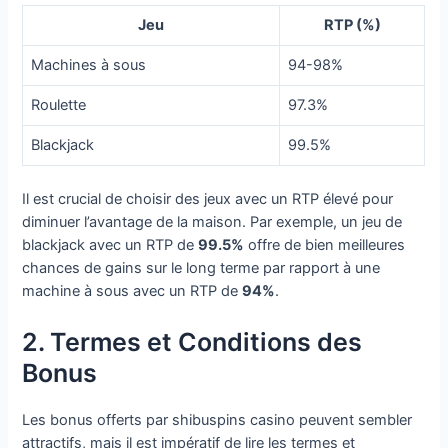
Jeu
RTP (%)
Machines à sous
94-98%
Roulette
97.3%
Blackjack
99.5%
Il est crucial de choisir des jeux avec un RTP élevé pour
diminuer l’avantage de la maison. Par exemple, un jeu de
blackjack avec un RTP de
99.5%
offre de bien meilleures
chances de gains sur le long terme par rapport à une
machine à sous avec un RTP de
94%
.
2. Termes et Conditions des
Bonus
Les bonus offerts par shibuspins casino peuvent sembler
attractifs, mais il est impératif de lire les termes et