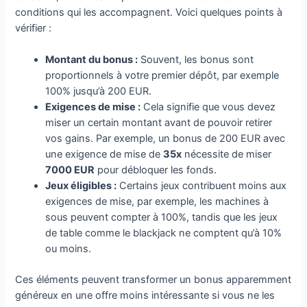
conditions qui les accompagnent. Voici quelques points à
vérifier :
Montant du bonus :
Souvent, les bonus sont
proportionnels à votre premier dépôt, par exemple
100% jusqu’à 200 EUR.
Exigences de mise :
Cela signifie que vous devez
miser un certain montant avant de pouvoir retirer
vos gains. Par exemple, un bonus de 200 EUR avec
une exigence de mise de
35x
nécessite de miser
7000 EUR
pour débloquer les fonds.
Jeux éligibles :
Certains jeux contribuent moins aux
exigences de mise, par exemple, les machines à
sous peuvent compter à 100%, tandis que les jeux
de table comme le blackjack ne comptent qu’à 10%
ou moins.
Ces éléments peuvent transformer un bonus apparemment
généreux en une offre moins intéressante si vous ne les