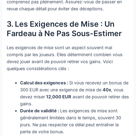
comprenez pas pleinement. Assurez-vous de passer en
revue chaque détail pour éviter des déceptions.
3. Les Exigences de Mise : Un
Fardeau à Ne Pas Sous-Estimer
Les exigences de mise sont un aspect souvent mal
compris par les joueurs. Elles déterminent combien vous
devez jouer avant de pouvoir retirer vos gains. Voici
quelques considérations clés :
Calcul des exigences :
Si vous recevez un bonus de
300 EUR avec une exigence de mise de
40x
, vous
devez miser
12,000 EUR
avant de pouvoir retirer des
gains.
Durée de validité :
Les exigences de mise sont
généralement limitées dans le temps, souvent 30
jours. Ne pas respecter ce délai peut entraîner la
perte de votre bonus.