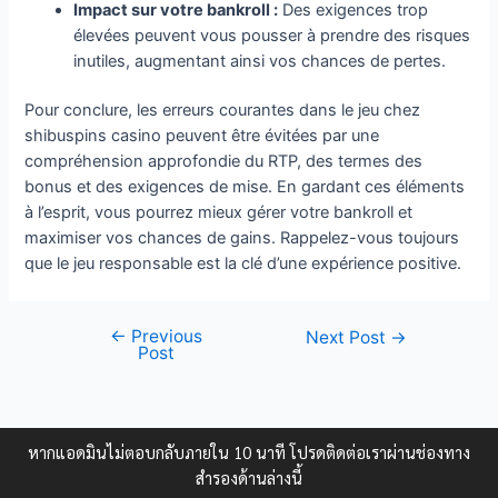
Impact sur votre bankroll :
Des exigences trop
élevées peuvent vous pousser à prendre des risques
inutiles, augmentant ainsi vos chances de pertes.
Pour conclure, les erreurs courantes dans le jeu chez
shibuspins casino peuvent être évitées par une
compréhension approfondie du RTP, des termes des
bonus et des exigences de mise. En gardant ces éléments
à l’esprit, vous pourrez mieux gérer votre bankroll et
maximiser vos chances de gains. Rappelez-vous toujours
que le jeu responsable est la clé d’une expérience positive.
←
Previous
Next Post
→
Post
หากแอดมินไม่ตอบกลับภายใน 10 นาที โปรดติดต่อเราผ่านช่องทาง
สำรองด้านล่างนี้