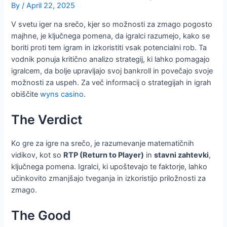
By
/
April 22, 2025
V svetu iger na srečo, kjer so možnosti za zmago pogosto
majhne, je ključnega pomena, da igralci razumejo, kako se
boriti proti tem igram in izkoristiti vsak potencialni rob. Ta
vodnik ponuja kritično analizo strategij, ki lahko pomagajo
igralcem, da bolje upravljajo svoj bankroll in povečajo svoje
možnosti za uspeh. Za več informacij o strategijah in igrah
obiščite
wyns casino
.
The Verdict
Ko gre za igre na srečo, je razumevanje matematičnih
vidikov, kot so
RTP (Return to Player)
in
stavni zahtevki
,
ključnega pomena. Igralci, ki upoštevajo te faktorje, lahko
učinkovito zmanjšajo tveganja in izkoristijo priložnosti za
zmago.
The Good