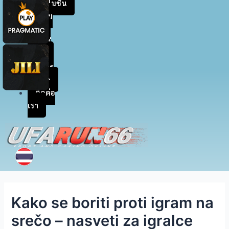
โปรโมชัน
สะสม
แต้ม
เข้าสู่
ระบบ
สมัคร
สมาชิก
ติดต่อ
เรา
Kako se boriti proti igram na
srečo – nasveti za igralce