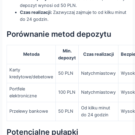
depozyt wynosi od 50 PLN.
Czas realizacji:
Zazwyczaj zajmuje to od kilku minut
do 24 godzin.
Porównanie metod depozytu
Min.
Metoda
Czas realizacji
Bezpi
depozyt
Karty
50 PLN
Natychmiastowy
Wysok
kredytowe/debetowe
Portfele
100 PLN
Natychmiastowy
Wysok
elektroniczne
Od kilku minut
Przelewy bankowe
50 PLN
Wysok
do 24 godzin
Potencjalne pułapki