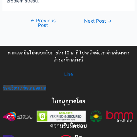
źródłem stresu.
←
Previous
Next Post
→
Post
หากแอดมินไม่ตอบกลับภายใน 10 นาที โปรดติดต่อเราผ่านช่องทาง
สำรองด้านล่างนี้
Line
ร้องเรียน / ข้อเสนอแนะ
ใบอนุญาตโดย
ความรับผิดชอบ