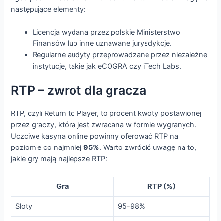
następujące elementy:
Licencja wydana przez polskie Ministerstwo
Finansów lub inne uznawane jurysdykcje.
Regularne audyty przeprowadzane przez niezależne
instytucje, takie jak eCOGRA czy iTech Labs.
RTP – zwrot dla gracza
RTP, czyli Return to Player, to procent kwoty postawionej
przez graczy, która jest zwracana w formie wygranych.
Uczciwe kasyna online powinny oferować RTP na
poziomie co najmniej
95%
. Warto zwrócić uwagę na to,
jakie gry mają najlepsze RTP:
Gra
RTP (%)
Sloty
95-98%