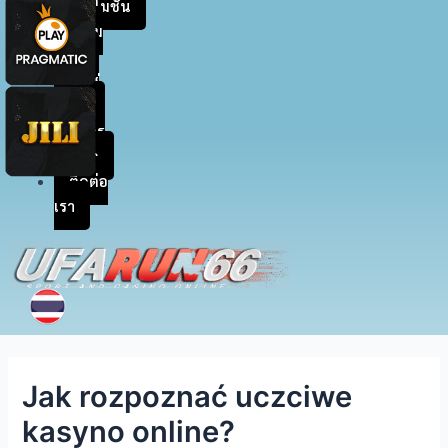
โปรโมชัน
สะสม
แต้ม
เข้าสู่
ระบบ
สมัคร
สมาชิก
ติดต่อ
เรา
Jak rozpoznać uczciwe
kasyno online?