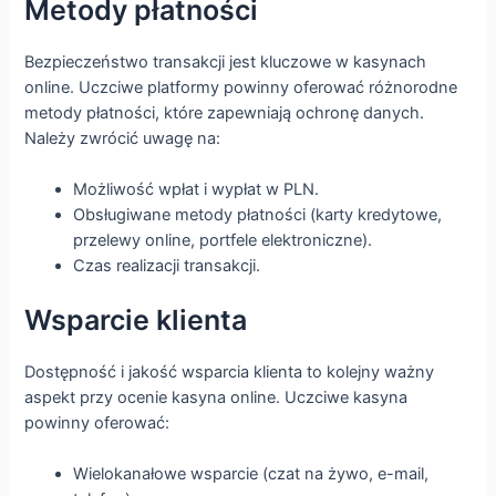
Metody płatności
Bezpieczeństwo transakcji jest kluczowe w kasynach
online. Uczciwe platformy powinny oferować różnorodne
metody płatności, które zapewniają ochronę danych.
Należy zwrócić uwagę na:
Możliwość wpłat i wypłat w PLN.
Obsługiwane metody płatności (karty kredytowe,
przelewy online, portfele elektroniczne).
Czas realizacji transakcji.
Wsparcie klienta
Dostępność i jakość wsparcia klienta to kolejny ważny
aspekt przy ocenie kasyna online. Uczciwe kasyna
powinny oferować:
Wielokanałowe wsparcie (czat na żywo, e-mail,