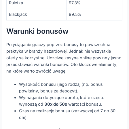
Ruletka
97.3%
Blackjack
99.5%
Warunki bonusów
Przyciąganie graczy poprzez bonusy to powszechna
praktyka w branży hazardowej. Jednak nie wszystkie
oferty są korzystne. Uczciwe kasyna online powinny jasno
przedstawiać warunki bonusów. Oto kluczowe elementy,
na które warto zwrócić uwagę:
Wysokość bonusu i jego rodzaj (np. bonus
powitalny, bonus za depozyt).
Wymagania dotyczące obrotu, które często
wynoszą od
30x do 50x
wartości bonusu.
Czas na realizację bonusu (zazwyczaj od 7 do 30
dni).