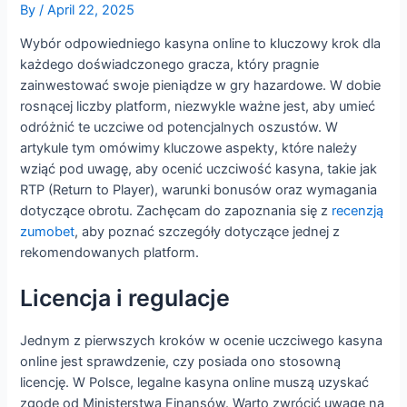
By
/
April 22, 2025
Wybór odpowiedniego kasyna online to kluczowy krok dla
każdego doświadczonego gracza, który pragnie
zainwestować swoje pieniądze w gry hazardowe. W dobie
rosnącej liczby platform, niezwykle ważne jest, aby umieć
odróżnić te uczciwe od potencjalnych oszustów. W
artykule tym omówimy kluczowe aspekty, które należy
wziąć pod uwagę, aby ocenić uczciwość kasyna, takie jak
RTP (Return to Player), warunki bonusów oraz wymagania
dotyczące obrotu. Zachęcam do zapoznania się z
recenzją
zumobet
, aby poznać szczegóły dotyczące jednej z
rekomendowanych platform.
Licencja i regulacje
Jednym z pierwszych kroków w ocenie uczciwego kasyna
online jest sprawdzenie, czy posiada ono stosowną
licencję. W Polsce, legalne kasyna online muszą uzyskać
zgodę od Ministerstwa Finansów. Warto zwrócić uwagę na