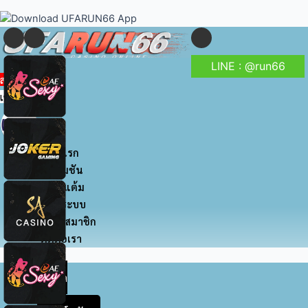
to
navigation
content
LINE : @run66
สมัครสมาชิก
เข้าสู่ระบบ
หน้าแรก
โปรโมชัน
สะสมแต้ม
เข้าสู่ระบบ
สมัครสมาชิก
ติดต่อเรา
หน้า
แรก