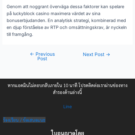
Genom att noggrant överväga dessa faktorer kan spelare
på luckyblock casino maximera värdet av sina
bonuserbjudanden. En analytisk strategi, kombinerad med
en djup förståelse av RTP och omsättningskrav, är nyckeln
till framgång.
←
Previous
Next Post
→
Post
หากแอดมินไม่ตอบกลับภายใน 10 นาที โปรดติดต่อเราผ่านช่องทาง
สำรองด้านล่างนี้
Line
ร้องเรียน / ข้อเสนอแนะ
ใบอนุญาตโดย