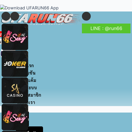
to
navigation
content
LINE : @run66
สมัครสมาชิก
เข้าสู่ระบบ
หน้าแรก
โปรโมชัน
สะสมแต้ม
เข้าสู่ระบบ
สมัครสมาชิก
ติดต่อเรา
หน้า
แรก