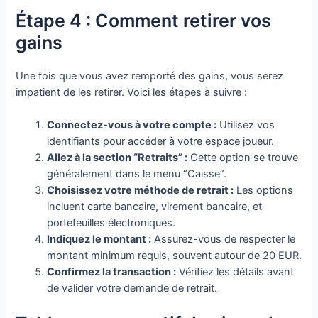
Étape 4 : Comment retirer vos
gains
Une fois que vous avez remporté des gains, vous serez
impatient de les retirer. Voici les étapes à suivre :
Connectez-vous à votre compte :
Utilisez vos
identifiants pour accéder à votre espace joueur.
Allez à la section “Retraits” :
Cette option se trouve
généralement dans le menu “Caisse”.
Choisissez votre méthode de retrait :
Les options
incluent carte bancaire, virement bancaire, et
portefeuilles électroniques.
Indiquez le montant :
Assurez-vous de respecter le
montant minimum requis, souvent autour de 20 EUR.
Confirmez la transaction :
Vérifiez les détails avant
de valider votre demande de retrait.