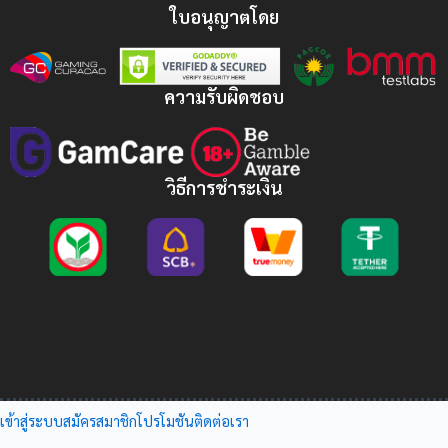
ใบอนุญาตโดย
ความรับผิดชอบ
วิธีการชำระเงิน
เข้าสู่ระบบ
สมัครสมาชิก
โปรโมชัน
ติดต่อเรา