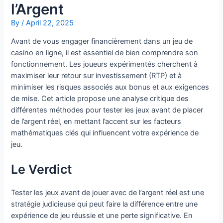
l’Argent
By
/
April 22, 2025
Avant de vous engager financièrement dans un jeu de
casino en ligne, il est essentiel de bien comprendre son
fonctionnement. Les joueurs expérimentés cherchent à
maximiser leur retour sur investissement (RTP) et à
minimiser les risques associés aux bonus et aux exigences
de mise. Cet article propose une analyse critique des
différentes méthodes pour tester les jeux avant de placer
de l’argent réel, en mettant l’accent sur les facteurs
mathématiques clés qui influencent votre expérience de
jeu.
Le Verdict
Tester les jeux avant de jouer avec de l’argent réel est une
stratégie judicieuse qui peut faire la différence entre une
expérience de jeu réussie et une perte significative. En