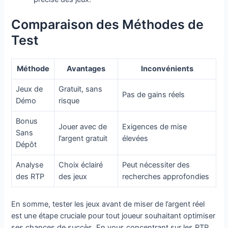
Comparaison des Méthodes de
Test
Méthode
Avantages
Inconvénients
Jeux de
Gratuit, sans
Pas de gains réels
Démo
risque
Bonus
Jouer avec de
Exigences de mise
Sans
l’argent gratuit
élevées
Dépôt
Analyse
Choix éclairé
Peut nécessiter des
des RTP
des jeux
recherches approfondies
En somme, tester les jeux avant de miser de l’argent réel
est une étape cruciale pour tout joueur souhaitant optimiser
ses chances de succès. En vous concentrant sur les RTP,