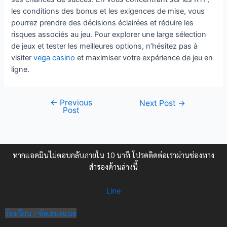
les conditions des bonus et les exigences de mise, vous
pourrez prendre des décisions éclairées et réduire les
risques associés au jeu. Pour explorer une large sélection
de jeux et tester les meilleures options, n’hésitez pas à
visiter
vega casino
et maximiser votre expérience de jeu en
ligne.
←
Previous
Next Post
→
Post
หากแอดมินไม่ตอบกลับภายใน 10 นาที โปรดติดต่อเราผ่านช่องทาง
สำรองด้านล่างนี้
Line
ร้องเรียน / ข้อเสนอแนะ