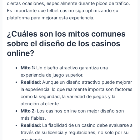
ciertas ocasiones, especialmente durante picos de tráfico.
Es importante que telbet casino siga optimizando su
plataforma para mejorar esta experiencia.
¿Cuáles son los mitos comunes
sobre el diseño de los casinos
online?
Mito 1:
Un diseño atractivo garantiza una
experiencia de juego superior.
Realidad:
Aunque un diseño atractivo puede mejorar
la experiencia, lo que realmente importa son factores
como la seguridad, la variedad de juegos y la
atención al cliente.
Mito 2:
Los casinos online con mejor diseño son
más fiables.
Realidad:
La fiabilidad de un casino debe evaluarse a
través de su licencia y regulaciones, no solo por su
apariencia.