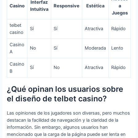
Interfaz
Casino
Responsive
Estética
a
Intuitiva
Juegos
telbet
Sí
Sí
Atractiva
Rápido
casino
Casino
No
Sí
Moderada
Lento
A
Casino
Sí
No
Atractiva
Rápido
B
¿Qué opinan los usuarios sobre
el diseño de telbet casino?
Las opiniones de los jugadores son diversas, pero muchos
destacan la facilidad de navegación y la claridad de la
información. Sin embargo, algunos usuarios han
mencionado que la carga de la página puede ser lenta en