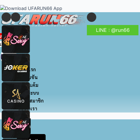
to
navigation
content
LINE : @run66
สมัครสมาชิก
เข้าสู่ระบบ
หน้าแรก
โปรโมชัน
สะสมแต้ม
เข้าสู่ระบบ
สมัครสมาชิก
ติดต่อเรา
หน้า
แรก