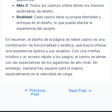
Mito 3:
Todos los casinos online tienen los mismos
estándares de diseño.
Realidad:
Cada casino tiene su propia identidad y
enfoque en el diseño, lo que puede afectar la
experiencia del usuario.
En resumen, el diseño de la página de telbet casino es una
combinación de funcionalidad y estética, que busca ofrecer
una experiencia óptima a sus usuarios. Con una interfaz
intuitiva y un acceso rápido a los juegos, el casino se alinea
con las expectativas de los jugadores de alto nivel. Sin
embargo, siempre hay espacio para la mejora,
especialmente en la velocidad de carga.
←
Previous
Next Post
→
Post