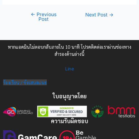
←
Previous
Next Post
→
Post
หากแอดมินไม่ตอบกลับภายใน 10 นาที โปรดติดต่อเราผ่านช่องทาง
สำรองด้านล่างนี้
Line
ร้องเรียน / ข้อเสนอแนะ
ใบอนุญาตโดย
ความรับผิดชอบ