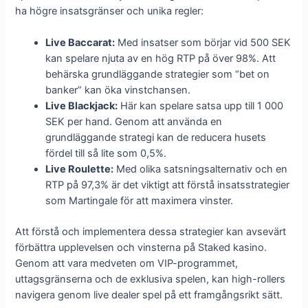
ha högre insatsgränser och unika regler:
Live Baccarat:
Med insatser som börjar vid 500 SEK
kan spelare njuta av en hög RTP på över 98%. Att
behärska grundläggande strategier som “bet on
banker” kan öka vinstchansen.
Live Blackjack:
Här kan spelare satsa upp till 1 000
SEK per hand. Genom att använda en
grundläggande strategi kan de reducera husets
fördel till så lite som 0,5%.
Live Roulette:
Med olika satsningsalternativ och en
RTP på 97,3% är det viktigt att förstå insatsstrategier
som Martingale för att maximera vinster.
Att förstå och implementera dessa strategier kan avsevärt
förbättra upplevelsen och vinsterna på Staked kasino.
Genom att vara medveten om VIP-programmet,
uttagsgränserna och de exklusiva spelen, kan high-rollers
navigera genom live dealer spel på ett framgångsrikt sätt.