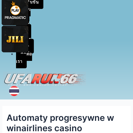
โปรโมชัน
สะสม
แต้ม
เข้าสู่
ระบบ
สมัคร
สมาชิก
ติดต่อ
เรา
Automaty progresywne w
winairlines casino