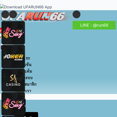
to
navigation
content
LINE : @run66
สมัครสมาชิก
เข้าสู่ระบบ
หน้าแรก
โปรโมชัน
สะสมแต้ม
เข้าสู่ระบบ
สมัครสมาชิก
ติดต่อเรา
หน้า
แรก