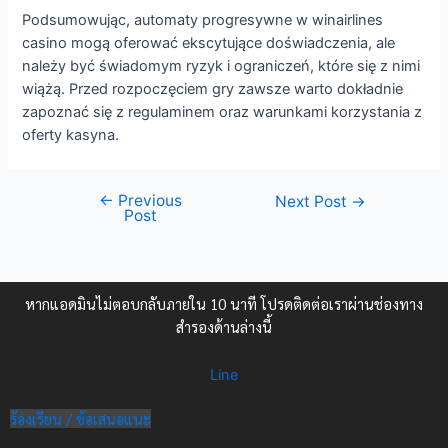
Podsumowując, automaty progresywne w winairlines
casino mogą oferować ekscytujące doświadczenia, ale
należy być świadomym ryzyk i ograniczeń, które się z nimi
wiążą. Przed rozpoczęciem gry zawsze warto dokładnie
zapoznać się z regulaminem oraz warunkami korzystania z
oferty kasyna.
←
Previous
Next Post
→
Post
หากแอดมินไม่ตอบกลับภายใน 10 นาที โปรดติดต่อเราผ่านช่องทาง
สำรองด้านล่างนี้
Line
ร้องเรียน / ข้อเสนอแนะ