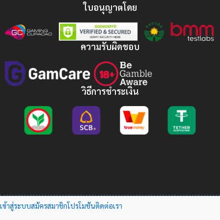
ใบอนุญาตโดย
ความรับผิดชอบ
วิธีการชำระเงิน
เข้าสู่ระบบ
สมัครสมาชิก
โปรโมชัน
ติดต่อเรา