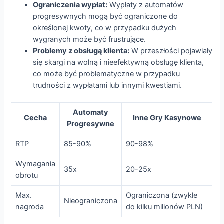
Ograniczenia wypłat:
Wypłaty z automatów
progresywnych mogą być ograniczone do
określonej kwoty, co w przypadku dużych
wygranych może być frustrujące.
Problemy z obsługą klienta:
W przeszłości pojawiały
się skargi na wolną i nieefektywną obsługę klienta,
co może być problematyczne w przypadku
trudności z wypłatami lub innymi kwestiami.
Automaty
Cecha
Inne Gry Kasynowe
Progresywne
RTP
85-90%
90-98%
Wymagania
35x
20-25x
obrotu
Max.
Ograniczona (zwykle
Nieograniczona
nagroda
do kilku milionów PLN)