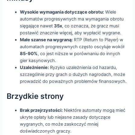
Wysokie wymagania dotyczące obrotu:
Wiele
automatów progresywnych ma wymagania obrotu
sięgające nawet
35x
, co oznacza, że gracz musi
postawić znacznie więcej, aby wypłacić wygrane.
Małe szanse na wygraną:
RTP (Return to Player) w
automatach progresywnych często oscyluje wokół
85-90%
, co jest niższe w porównaniu do innych
gier kasynowych.
Uzależnienie:
Ryzyko uzależnienia od hazardu,
szczególnie przy grach o dużych nagrodach, może
prowadzić do poważnych problemów finansowych.
Brzydkie strony
Brak przejrzystości:
Niektóre automaty mogą mieć
ukryte opłaty lub niejasne zasady dotyczące
wygranych, co może zaskoczyć mniej
doświadczonych graczy.