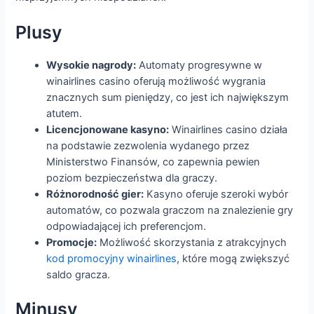
Plusy
Wysokie nagrody:
Automaty progresywne w
winairlines casino oferują możliwość wygrania
znacznych sum pieniędzy, co jest ich największym
atutem.
Licencjonowane kasyno:
Winairlines casino działa
na podstawie zezwolenia wydanego przez
Ministerstwo Finansów, co zapewnia pewien
poziom bezpieczeństwa dla graczy.
Różnorodność gier:
Kasyno oferuje szeroki wybór
automatów, co pozwala graczom na znalezienie gry
odpowiadającej ich preferencjom.
Promocje:
Możliwość skorzystania z atrakcyjnych
kod promocyjny winairlines
, które mogą zwiększyć
saldo gracza.
Minusy