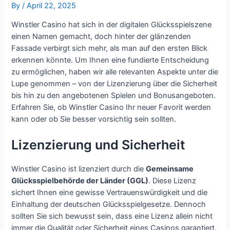
By
/
April 22, 2025
Winstler Casino hat sich in der digitalen Glücksspielszene
einen Namen gemacht, doch hinter der glänzenden
Fassade verbirgt sich mehr, als man auf den ersten Blick
erkennen könnte. Um Ihnen eine fundierte Entscheidung
zu ermöglichen, haben wir alle relevanten Aspekte unter die
Lupe genommen – von der Lizenzierung über die Sicherheit
bis hin zu den angebotenen Spielen und Bonusangeboten.
Erfahren Sie, ob Winstler Casino Ihr neuer Favorit werden
kann oder ob Sie besser vorsichtig sein sollten.
Lizenzierung und Sicherheit
Winstler Casino ist lizenziert durch die
Gemeinsame
Glücksspielbehörde der Länder (GGL)
. Diese Lizenz
sichert Ihnen eine gewisse Vertrauenswürdigkeit und die
Einhaltung der deutschen Glücksspielgesetze. Dennoch
sollten Sie sich bewusst sein, dass eine Lizenz allein nicht
immer die Qualität oder Sicherheit eines Casinos garantiert.