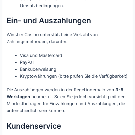
Umsatzbedingungen.
Ein- und Auszahlungen
Winstler Casino unterstützt eine Vielzahl von
Zahlungsmethoden, darunter:
Visa und Mastercard
PayPal
Banküberweisung
Kryptowährungen (bitte prüfen Sie die Verfügbarkeit)
Die Auszahlungen werden in der Regel innerhalb von
3-5
Werktagen
bearbeitet. Seien Sie jedoch vorsichtig mit den
Mindestbeträgen für Einzahlungen und Auszahlungen, die
unterschiedlich sein können.
Kundenservice