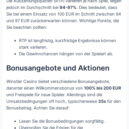
Die Auszahlungsquoten (RTP) variieren je nach Spiel, liegen
jedoch im Durchschnitt bei
94-97%
. Dies bedeutet, dass
Sie bei einem Einsatz von 100 EUR im Schnitt zwischen 94
und 97 EUR zurückerwarten können. Wichtige Punkte, die
Sie beachten sollten:
RTP ist langfristig, kurzfristige Ergebnisse können
stark variieren.
Die Gewinnchancen hängen von der Spielart ab.
Bonusangebote und Aktionen
Winstler Casino bietet verschiedene Bonusangebote,
darunter einen Willkommensbonus von
100% bis 200 EUR
und Freispiele für neue Spieler. Allerdings sind die
Umsatzbedingungen oft hoch, typischerweise
35x
für den
Bonusbetrag. Achten Sie darauf:
Lesen Sie die Bonusbedingungen sorgfältig.
Überprüfen Sie die Fristen für die