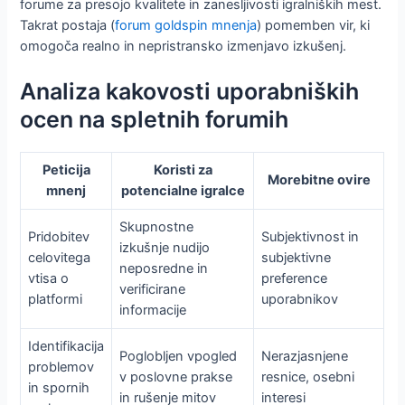
forume za presojo kvalitete in zanesljivosti igralniških mest.
Takrat postaja (
forum goldspin mnenja
) pomemben vir, ki
omogoča realno in nepristransko izmenjavo izkušenj.
Analiza kakovosti uporabniških
ocen na spletnih forumih
Peticija
Koristi za
Morebitne ovire
mnenj
potencialne igralce
Skupnostne
Pridobitev
Subjektivnost in
izkušnje nudijo
celovitega
subjektivne
neposredne in
vtisa o
preference
verificirane
platformi
uporabnikov
informacije
Identifikacija
Poglobljen vpogled
Nerazjasnjene
problemov
v poslovne prakse
resnice, osebni
in spornih
in rušenje mitov
interesi