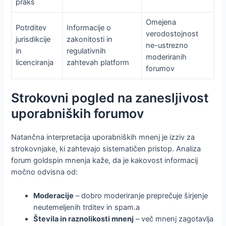
praks
Omejena
Potrditev
Informacije o
verodostojnost
jurisdikcije
zakonitosti in
ne-ustrezno
in
regulativnih
moderiranih
licenciranja
zahtevah platform
forumov
Strokovni pogled na zanesljivost
uporabniških forumov
Natančna interpretacija uporabniških mnenj je izziv za
strokovnjake, ki zahtevajo sistematičen pristop. Analiza
forum goldspin mnenja kaže, da je kakovost informacij
močno odvisna od:
Moderacije
– dobro moderiranje preprečuje širjenje
neutemeljenih trditev in spam.a
Števila in raznolikosti mnenj
– več mnenj zagotavlja