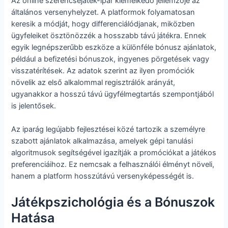
Az online szerencsejáték-ipar kiemelkedő jellemzője az
általános versenyhelyzet. A platformok folyamatosan
keresik a módját, hogy differenciálódjanak, miközben
ügyfeleiket ösztönözzék a hosszabb távú játékra. Ennek
egyik legnépszerűbb eszköze a különféle bónusz ajánlatok,
például a befizetési bónuszok, ingyenes pörgetések vagy
visszatérítések. Az adatok szerint az ilyen promóciók
növelik az első alkalommal regisztrálók arányát,
ugyanakkor a hosszú távú ügyfélmegtartás szempontjából
is jelentősek.
Az iparág legújabb fejlesztései közé tartozik a személyre
szabott ajánlatok alkalmazása, amelyek gépi tanulási
algoritmusok segítségével igazítják a promóciókat a játékos
preferenciáihoz. Ez nemcsak a felhasználói élményt növeli,
hanem a platform hosszútávú versenyképességét is.
Játékpszichológia és a Bónuszok
Hatása