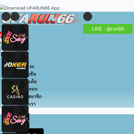
to
navigation
content
LINE : @run66
สมัครสมาชิก
เข้าสู่ระบบ
หน้าแรก
โปรโมชัน
สะสมแต้ม
เข้าสู่ระบบ
สมัครสมาชิก
ติดต่อเรา
หน้า
แรก