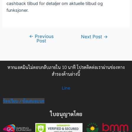
cashback tilbud for detaljer om aktuelle tilbud og
funksjoner.
←
Previous
Next Post
→
Post
หากแอดมินไม่ตอบกลับภายใน 10 นาที โปรดติดต่อเราผ่านช่องทาง
สำรองด้านล่างนี้
Line
ร้องเรียน / ข้อเสนอแนะ
ใบอนุญาตโดย