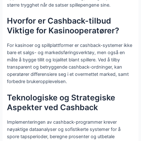
større trygghet når de satser spillepengene sine.
Hvorfor er Cashback-tilbud
Viktige for Kasinooperatører?
For kasinoer og spillplattformer er cashback-systemer ikke
bare et salgs- og markedsføringsverktøy, men også en
måte å bygge tillit og lojalitet blant spillere. Ved å tilby
transparent og betryggende cashback-ordninger, kan
operatører differensiere seg i et overmettet marked, samt
forbedre brukeropplevelsen.
Teknologiske og Strategiske
Aspekter ved Cashback
Implementeringen av cashback-programmer krever
nøyaktige dataanalyser og sofistikerte systemer for å
spore tapsperioder, beregne prosenter og utbetale