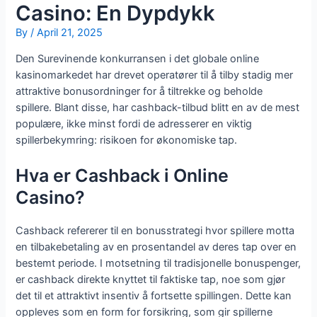
Casino: En Dypdykk
By
/
April 21, 2025
Den Surevinende konkurransen i det globale online
kasinomarkedet har drevet operatører til å tilby stadig mer
attraktive bonusordninger for å tiltrekke og beholde
spillere. Blant disse, har cashback-tilbud blitt en av de mest
populære, ikke minst fordi de adresserer en viktig
spillerbekymring: risikoen for økonomiske tap.
Hva er Cashback i Online
Casino?
Cashback refererer til en bonusstrategi hvor spillere motta
en tilbakebetaling av en prosentandel av deres tap over en
bestemt periode. I motsetning til tradisjonelle bonuspenger,
er cashback direkte knyttet til faktiske tap, noe som gjør
det til et attraktivt insentiv å fortsette spillingen. Dette kan
oppleves som en form for forsikring, som gir spillerne