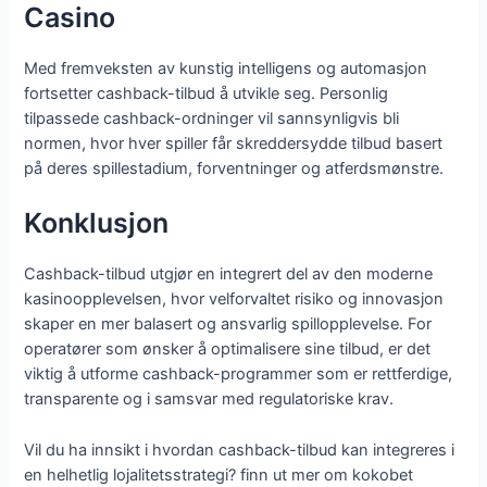
Casino
Med fremveksten av kunstig intelligens og automasjon
fortsetter cashback-tilbud å utvikle seg. Personlig
tilpassede cashback-ordninger vil sannsynligvis bli
normen, hvor hver spiller får skreddersydde tilbud basert
på deres spillestadium, forventninger og atferdsmønstre.
Konklusjon
Cashback-tilbud utgjør en integrert del av den moderne
kasinoopplevelsen, hvor velforvaltet risiko og innovasjon
skaper en mer balasert og ansvarlig spillopplevelse. For
operatører som ønsker å optimalisere sine tilbud, er det
viktig å utforme cashback-programmer som er rettferdige,
transparente og i samsvar med regulatoriske krav.
Vil du ha innsikt i hvordan cashback-tilbud kan integreres i
en helhetlig lojalitetsstrategi? finn ut mer om kokobet