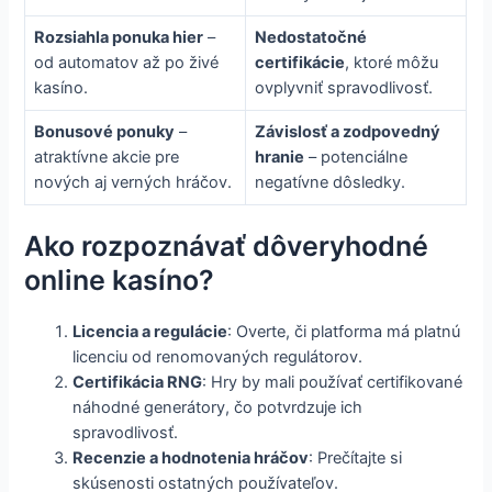
Rozsiahla ponuka hier
–
Nedostatočné
od automatov až po živé
certifikácie
, ktoré môžu
kasíno.
ovplyvniť spravodlivosť.
Bonusové ponuky
–
Závislosť a zodpovedný
atraktívne akcie pre
hranie
– potenciálne
nových aj verných hráčov.
negatívne dôsledky.
Ako rozpoznávať dôveryhodné
online kasíno?
Licencia a regulácie
: Overte, či platforma má platnú
licenciu od renomovaných regulátorov.
Certifikácia RNG
: Hry by mali používať certifikované
náhodné generátory, čo potvrdzuje ich
spravodlivosť.
Recenzie a hodnotenia hráčov
: Prečítajte si
skúsenosti ostatných používateľov.