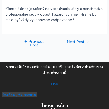
*Tento článok je určený na vzdelávacie účely a nenahrádza
profesionálne rady v oblasti hazardných hier. Hranie by
malo byť vždy vykonávané zodpovedne.*
←
Previous
Next Post
→
Post
หากแอดมินไม่ตอบกลับภายใน 10 นาที โปรดติดต่อเราผ่านช่องทาง
สำรองด้านล่างนี้
Line
ร้องเรียน / ข้อเสนอแนะ
ใบอนุญาตโดย