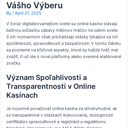
Vášho Výberu
By
/
April 21, 2025
V čoraz digitalizovanejšom svete sa online kasína stávajú
bežnou súčasťou zábavy miliónov hráčov na celom svete.
S ich rozmachom však prichádzajú otázky týkajúce sa ich
spoľahlivosti, spravodlivosti a bezpečnosti. V tomto článku
sa pozrieme na kľúčové aspekty, ktoré by každý hráč mal
zvážiť, či už ide o nové platformy alebo overené etablované
značky.
Význam Spoľahlivosti a
Transparentnosti v Online
Kasínach
Je rozumné považovať online kasína za dôveryhodné, ak
sú transparentné v otázkach licencovania, dostupnosti
certifikátov spravodlivosti a registrácií u regulátorov.