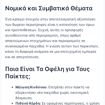
Νομικά και Συμβατικά Θέματα
Ένα κρίσιμο στοιχείο στην αποτελεσματική αξιοποίηση
των δωρεαν περιστροφες είναι η κατανόηση των όρων
και προϋποθέσεων. Συχνά, αυτές οι προσφορές
συνοδεύονται από περιορισμούς, όπως
αριθμό
απαιτούμενων στοιχημάτων
και
περιορισμούς σε
συγκεκριμένα παιχνίδια
. Η γνώση αυτών των περικοπών,
κάνει τη διαφορά ανάμεσα σε μια επιτυχημένη εμπειρία
και σε απογοήτευση.
Ποια Είναι Τα Οφέλη για Τους
Παίκτες;
Μείωση Κινδύνου:
Επιτρέπει στον παίκτη να
εξερευνήσει νέα παιχνίδια χωρίς οικονομική
δέσμευση.
Πιθανά Κέρδη:
Σε ορισμένες περιπτώσεις, η χρήση