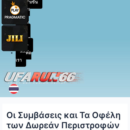
โปรโมชัน
สะสม
แต้ม
เข้าสู่
ระบบ
สมัคร
สมาชิก
ติดต่อ
เรา
Οι Συμβάσεις και Τα Οφέλη
των Δωρεάν Περιστροφών