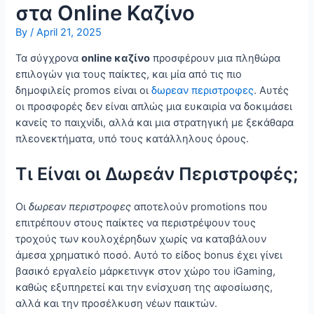
στα Online Καζίνο
By
/
April 21, 2025
Τα σύγχρονα
online καζίνο
προσφέρουν μια πληθώρα
επιλογών για τους παίκτες, και μία από τις πιο
δημοφιλείς promos είναι οι
δωρεαν περιστροφες
. Αυτές
οι προσφορές δεν είναι απλώς μια ευκαιρία να δοκιμάσει
κανείς το παιχνίδι, αλλά και μια στρατηγική με ξεκάθαρα
πλεονεκτήματα, υπό τους κατάλληλους όρους.
Τι Είναι οι Δωρεάν Περιστροφές;
Οι
δωρεαν περιστροφες
αποτελούν promotions που
επιτρέπουν στους παίκτες να περιστρέψουν τους
τροχούς των κουλοχέρηδων χωρίς να καταβάλουν
άμεσα χρηματικό ποσό. Αυτό το είδος bonus έχει γίνει
βασικό εργαλείο μάρκετινγκ στον χώρο του iGaming,
καθώς εξυπηρετεί και την ενίσχυση της αφοσίωσης,
αλλά και την προσέλκυση νέων παικτών.