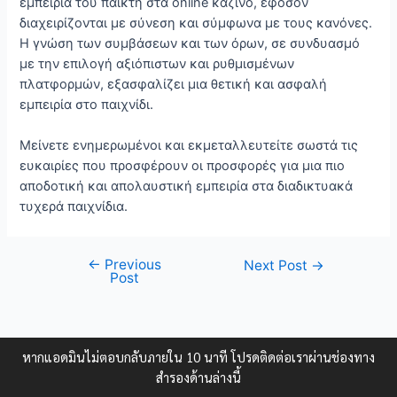
εμπειρία του παίκτη στα online καζίνο, εφόσον
διαχειρίζονται με σύνεση και σύμφωνα με τους κανόνες.
Η γνώση των συμβάσεων και των όρων, σε συνδυασμό
με την επιλογή αξιόπιστων και ρυθμισμένων
πλατφορμών, εξασφαλίζει μια θετική και ασφαλή
εμπειρία στο παιχνίδι.
Μείνετε ενημερωμένοι και εκμεταλλευτείτε σωστά τις
ευκαιρίες που προσφέρουν οι προσφορές για μια πιο
αποδοτική και απολαυστική εμπειρία στα διαδικτυακά
τυχερά παιχνίδια.
←
Previous
Next Post
→
Post
หากแอดมินไม่ตอบกลับภายใน 10 นาที โปรดติดต่อเราผ่านช่องทาง
สำรองด้านล่างนี้