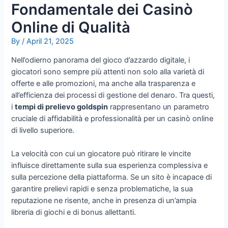
Fondamentale dei Casinò
Online di Qualità
By
/
April 21, 2025
Nell’odierno panorama del gioco d’azzardo digitale, i
giocatori sono sempre più attenti non solo alla varietà di
offerte e alle promozioni, ma anche alla trasparenza e
all’efficienza dei processi di gestione del denaro. Tra questi,
i
tempi di prelievo goldspin
rappresentano un parametro
cruciale di affidabilità e professionalità per un casinò online
di livello superiore.
La velocità con cui un giocatore può ritirare le vincite
influisce direttamente sulla sua esperienza complessiva e
sulla percezione della piattaforma. Se un sito è incapace di
garantire prelievi rapidi e senza problematiche, la sua
reputazione ne risente, anche in presenza di un’ampia
libreria di giochi e di bonus allettanti.