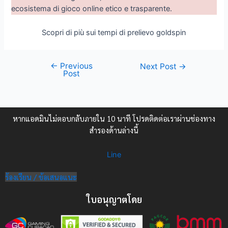
ecosistema di gioco online etico e trasparente.
Scopri di più sui tempi di prelievo goldspin
←
Previous
Next Post
→
Post
หากแอดมินไม่ตอบกลับภายใน 10 นาที โปรดติดต่อเราผ่านช่องทาง
สำรองด้านล่างนี้
Line
ร้องเรียน / ข้อเสนอแนะ
ใบอนุญาตโดย