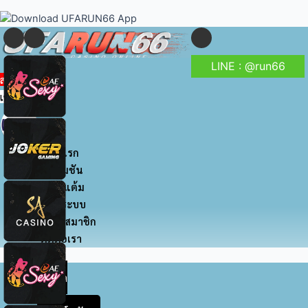
to
navigation
content
LINE : @run66
สมัครสมาชิก
เข้าสู่ระบบ
หน้าแรก
โปรโมชัน
สะสมแต้ม
เข้าสู่ระบบ
สมัครสมาชิก
ติดต่อเรา
หน้า
แรก