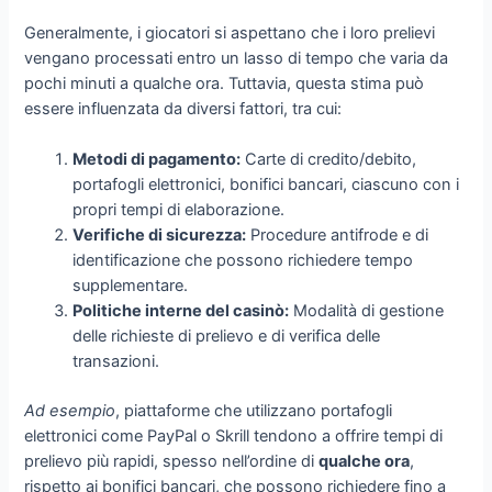
Generalmente, i giocatori si aspettano che i loro prelievi
vengano processati entro un lasso di tempo che varia da
pochi minuti a qualche ora. Tuttavia, questa stima può
essere influenzata da diversi fattori, tra cui:
Metodi di pagamento:
Carte di credito/debito,
portafogli elettronici, bonifici bancari, ciascuno con i
propri tempi di elaborazione.
Verifiche di sicurezza:
Procedure antifrode e di
identificazione che possono richiedere tempo
supplementare.
Politiche interne del casinò:
Modalità di gestione
delle richieste di prelievo e di verifica delle
transazioni.
Ad esempio
, piattaforme che utilizzano portafogli
elettronici come PayPal o Skrill tendono a offrire tempi di
prelievo più rapidi, spesso nell’ordine di
qualche ora
,
rispetto ai bonifici bancari, che possono richiedere fino a