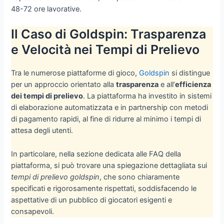
48-72 ore lavorative.
Il Caso di Goldspin: Trasparenza
e Velocità nei Tempi di Prelievo
Tra le numerose piattaforme di gioco,
Goldspin
si distingue
per un approccio orientato alla
trasparenza
e all’
efficienza
dei tempi di prelievo
. La piattaforma ha investito in sistemi
di elaborazione automatizzata e in partnership con metodi
di pagamento rapidi, al fine di ridurre al minimo i tempi di
attesa degli utenti.
In particolare, nella sezione dedicata alle FAQ della
piattaforma, si può trovare una spiegazione dettagliata sui
tempi di prelievo goldspin
, che sono chiaramente
specificati e rigorosamente rispettati, soddisfacendo le
aspettative di un pubblico di giocatori esigenti e
consapevoli.