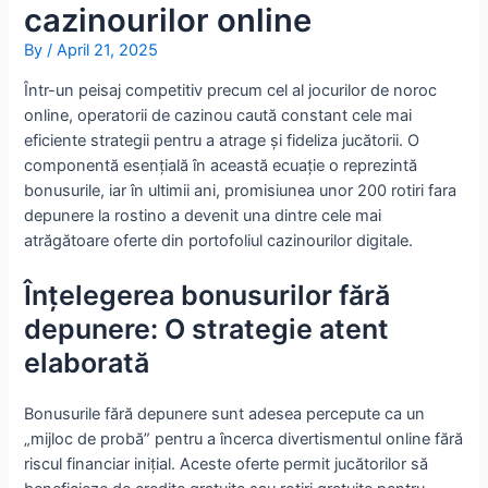
cazinourilor online
By
/
April 21, 2025
Într-un peisaj competitiv precum cel al jocurilor de noroc
online, operatorii de cazinou caută constant cele mai
eficiente strategii pentru a atrage și fideliza jucătorii. O
componentă esențială în această ecuație o reprezintă
bonusurile, iar în ultimii ani, promisiunea unor
200 rotiri fara
depunere la rostino
a devenit una dintre cele mai
atrăgătoare oferte din portofoliul cazinourilor digitale.
Înțelegerea bonusurilor fără
depunere: O strategie atent
elaborată
Bonusurile fără depunere sunt adesea percepute ca un
„mijloc de probă” pentru a încerca divertismentul online fără
riscul financiar inițial. Aceste oferte permit jucătorilor să