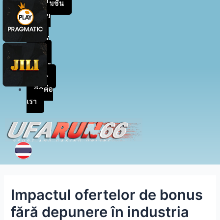
โปรโมชัน
สะสม
แต้ม
เข้าสู่
ระบบ
สมัคร
สมาชิก
ติดต่อ
เรา
Impactul ofertelor de bonus
fără depunere în industria