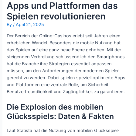
Apps und Plattformen das
Spielen revolutionieren
By
/
April 21, 2025
Der Bereich der Online-Casinos erlebt seit Jahren einen
erheblichen Wandel. Besonders die mobile Nutzung hat
das Spielen auf eine ganz neue Ebene gehoben. Mit der
steigenden Verbreitung schlussendlich den Smartphones
hat die Branche ihre Strategien essentiell anpassen
müssen, um den Anforderungen der modernen Spieler
gerecht zu werden. Dabei spielen speziell optimierte Apps
und Plattformen eine zentrale Rolle, um Sicherheit,
Benutzerfreundlichkeit und Zugänglichkeit zu garantieren.
Die Explosion des mobilen
Glücksspiels: Daten & Fakten
Laut Statista hat die Nutzung von mobilen Glücksspiel-