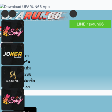
to
navigation
content
LINE : @run66
สมัครสมาชิก
เข้าสู่ระบบ
หน้าแรก
โปรโมชัน
สะสมแต้ม
เข้าสู่ระบบ
สมัครสมาชิก
ติดต่อเรา
หน้า
แรก