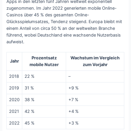
Apps in den letzten fünf Jahren weltweit exponentiell
zugenommen. Im Jahr 2022 generierten mobile Online-
Casinos über
45 %
des gesamten Online-
Glücksspielumsatzes, Tendenz steigend. Europa bleibt mit
einem Anteil von circa
50 %
an der weltweiten Branche
führend, wobei Deutschland eine wachsende Nutzerbasis
aufweist.
Prozentsatz
Wachstum im Vergleich
Jahr
mobile Nutzer
zum Vorjahr
2018
22 %
–
2019
31 %
+9 %
2020
38 %
+7 %
2021
42 %
+4 %
2022
45 %
+3 %