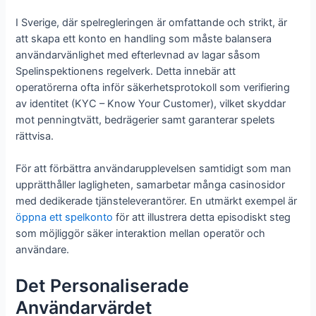
I Sverige, där spelregleringen är omfattande och strikt, är
att skapa ett konto en handling som måste balansera
användarvänlighet med efterlevnad av lagar såsom
Spelinspektionens regelverk. Detta innebär att
operatörerna ofta inför säkerhetsprotokoll som verifiering
av identitet (KYC – Know Your Customer), vilket skyddar
mot penningtvätt, bedrägerier samt garanterar spelets
rättvisa.
För att förbättra användarupplevelsen samtidigt som man
upprätthåller lagligheten, samarbetar många casinosidor
med dedikerade tjänsteleverantörer. En utmärkt exempel är
öppna ett spelkonto
för att illustrera detta episodiskt steg
som möjliggör säker interaktion mellan operatör och
användare.
Det Personaliserade
Användarvärdet