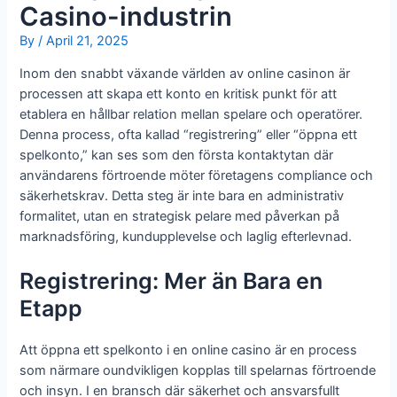
Casino-industrin
By
/
April 21, 2025
Inom den snabbt växande världen av online casinon är
processen att skapa ett konto en kritisk punkt för att
etablera en hållbar relation mellan spelare och operatörer.
Denna process, ofta kallad “registrering” eller “öppna ett
spelkonto,” kan ses som den första kontaktytan där
användarens förtroende möter företagens compliance och
säkerhetskrav. Detta steg är inte bara en administrativ
formalitet, utan en strategisk pelare med påverkan på
marknadsföring, kundupplevelse och laglig efterlevnad.
Registrering: Mer än Bara en
Etapp
Att öppna ett spelkonto i en online casino är en process
som närmare oundvikligen kopplas till spelarnas förtroende
och insyn. I en bransch där säkerhet och ansvarsfullt