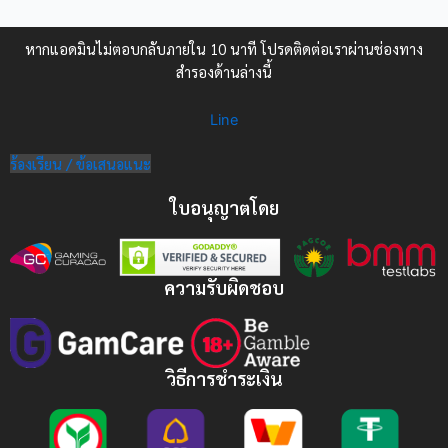
หากแอดมินไม่ตอบกลับภายใน 10 นาที โปรดติดต่อเราผ่านช่องทาง
สำรองด้านล่างนี้
Line
ร้องเรียน / ข้อเสนอแนะ
ใบอนุญาตโดย
ความรับผิดชอบ
วิธีการชำระเงิน