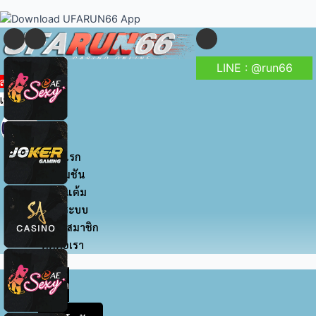
to
navigation
content
LINE : @run66
สมัครสมาชิก
เข้าสู่ระบบ
หน้าแรก
โปรโมชัน
สะสมแต้ม
เข้าสู่ระบบ
สมัครสมาชิก
ติดต่อเรา
หน้า
แรก