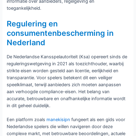
informatie over aanbieders, regelgeving en
toegankelijkheid.
Regulering en
consumentenbescherming in
Nederland
De Nederlandse Kansspelautoriteit (Ksa) opereert sinds de
reguleringswetgeving in 2021 als toezichthouder, waarbij
strikte eisen worden gesteld aan licentie, eerlijkheid en
transparantie. Voor spelers betekent dit een veiliger
speelklimaat, terwijl aanbieders zich moeten aanpassen
aan verhoogde compliance-eisen. Het belang van
accurate, betrouwbare en onafhankelijke informatie wordt
in dit geheel duidelijk.
Een platform zoals
manekisipn
fungeert als een gids voor
Nederlandse spelers die willen navigeren door deze
complexe markt, met betrouwbare beoordelingen, actuele