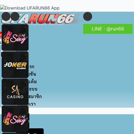
to
navigation
content
LINE : @run66
สมัครสมาชิก
เข้าสู่ระบบ
หน้าแรก
โปรโมชัน
สะสมแต้ม
เข้าสู่ระบบ
สมัครสมาชิก
ติดต่อเรา
หน้า
แรก