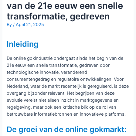
van de 21e eeuw een snelle
transformatie, gedreven
By
/
April 21, 2025
Inleiding
De online gokindustrie ondergaat sinds het begin van de
21e eeuw een snelle transformatie, gedreven door
technologische innovatie, veranderend
consumentengedrag en regulatoire ontwikkelingen. Voor
Nederland, waar de markt recentelijk is gereguleerd, is deze
overgang bijzonder relevant. Het begrijpen van deze
evolutie vereist niet alleen inzicht in marktgegevens en
regelgeving, maar ook een kritische blik op de rol van
betrouwbare informatiebronnen en innovatieve platforms.
De groei van de online gokmarkt: