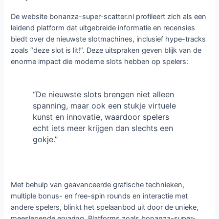
De website bonanza-super-scatter.nl profileert zich als een
leidend platform dat uitgebreide informatie en recensies
biedt over de nieuwste slotmachines, inclusief hype-tracks
zoals “deze slot is lit!”. Deze uitspraken geven blijk van de
enorme impact die moderne slots hebben op spelers:
“De nieuwste slots brengen niet alleen
spanning, maar ook een stukje virtuele
kunst en innovatie, waardoor spelers
echt iets meer krijgen dan slechts een
gokje.”
Met behulp van geavanceerde grafische technieken,
multiple bonus- en free-spin rounds en interactie met
andere spelers, blinkt het spelaanbod uit door de unieke,
meeslepende ervaring. Platforms zoals bonanza-super-