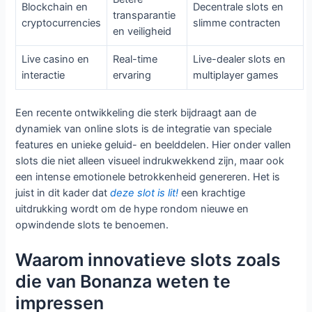
Blockchain en
Decentrale slots en
transparantie
cryptocurrencies
slimme contracten
en veiligheid
Live casino en
Real-time
Live-dealer slots en
interactie
ervaring
multiplayer games
Een recente ontwikkeling die sterk bijdraagt aan de
dynamiek van online slots is de integratie van speciale
features en unieke geluid- en beelddelen. Hier onder vallen
slots die niet alleen visueel indrukwekkend zijn, maar ook
een intense emotionele betrokkenheid genereren. Het is
juist in dit kader dat
deze slot is lit!
een krachtige
uitdrukking wordt om de hype rondom nieuwe en
opwindende slots te benoemen.
Waarom innovatieve slots zoals
die van Bonanza weten te
impressen