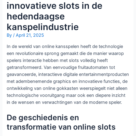
innovatieve slots in de
hedendaagse
kanspelindustrie
By
/
April 21, 2025
In de wereld van online kansspelen heeft de technologie
een revolutionaire sprong gemaakt die de manier waarop
spelers interactie hebben met slots volledig heeft
getransformeerd. Van eenvoudige fruitautomaten tot
geavanceerde, interactieve digitale entertainmentproducten
met adembenemende graphics en innovatieve functies, de
ontwikkeling van online gokkasten weerspiegelt niet alleen
technologische vooruitgang maar ook een diepere inzicht
in de wensen en verwachtingen van de moderne speler.
De geschiedenis en
transformatie van online slots