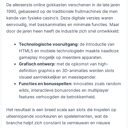
De allereerste online gokkasten verschenen in de late jaren
1990, gebaseerd op de traditionele fruitmachines die men
kende van fysieke casino’s. Deze digitale versies waren
eenvoudig, met basisanimaties en minimale functies. Maar
door de jaren heen heeft de industrie zich snel ontwikkeld:
Technologische vooruitgang:
de introductie van
HTML5 en mobiele technologieën maakte naadloze
gameplay mogelijk op meerdere apparaten.
Grafisch ontwerp:
met de opkomst van high-
definition graphics en 3D-animaties werden slots
visueel aantrekkelijker en meeslepender.
Functies en bonusspellen:
innovaties zoals random
wilds, interactieve bonusrondes en multiplayer
features verhoogden de betrokkenheid.
Het resultaat is een breed scala aan slots die inspelen op
uiteenlopende voorkeuren en spelelementen, wat de
branche helpt zich constant te vernieuwen en nieuwe