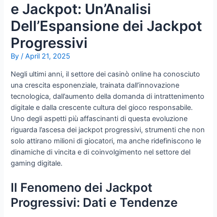
e Jackpot: Un’Analisi
Dell’Espansione dei Jackpot
Progressivi
By
/
April 21, 2025
Negli ultimi anni, il settore dei casinò online ha conosciuto
una crescita esponenziale, trainata dall’innovazione
tecnologica, dall’aumento della domanda di intrattenimento
digitale e dalla crescente cultura del gioco responsabile.
Uno degli aspetti più affascinanti di questa evoluzione
riguarda l’ascesa dei jackpot progressivi, strumenti che non
solo attirano milioni di giocatori, ma anche ridefiniscono le
dinamiche di vincita e di coinvolgimento nel settore del
gaming digitale.
Il Fenomeno dei Jackpot
Progressivi: Dati e Tendenze