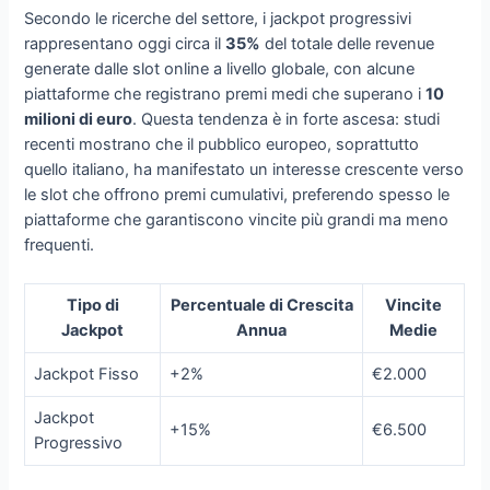
Secondo le ricerche del settore, i jackpot progressivi
rappresentano oggi circa il
35%
del totale delle revenue
generate dalle slot online a livello globale, con alcune
piattaforme che registrano premi medi che superano i
10
milioni di euro
. Questa tendenza è in forte ascesa: studi
recenti mostrano che il pubblico europeo, soprattutto
quello italiano, ha manifestato un interesse crescente verso
le slot che offrono premi cumulativi, preferendo spesso le
piattaforme che garantiscono vincite più grandi ma meno
frequenti.
Tipo di
Percentuale di Crescita
Vincite
Jackpot
Annua
Medie
Jackpot Fisso
+2%
€2.000
Jackpot
+15%
€6.500
Progressivo