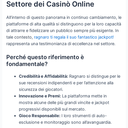
Settore dei Casinò Online
All’interno di questo panorama in continuo cambiamento, le
piattaforme di alta qualità si distinguono per la loro capacità
di attrarre e fidelizzare un pubblico sempre più esigente. In
tale contesto,
ragnaro ti regala il suo fantastico jackpot!
rappresenta una testimonianza di eccellenza nel settore.
Perché questo riferimento è
fondamentale?
Credibilità e Affidabilità:
Ragnaro si distingue per le
sue recensioni indipendenti e per l’attenzione alla
sicurezza dei giocatori.
Innovazione e Premi:
La piattaforma mette in
mostra alcune delle più grandi vincite e jackpot
progressivi disponibili sul mercato.
Gioco Responsabile:
I loro strumenti di auto-
esclusione e monitoraggio sono all’avanguardia.